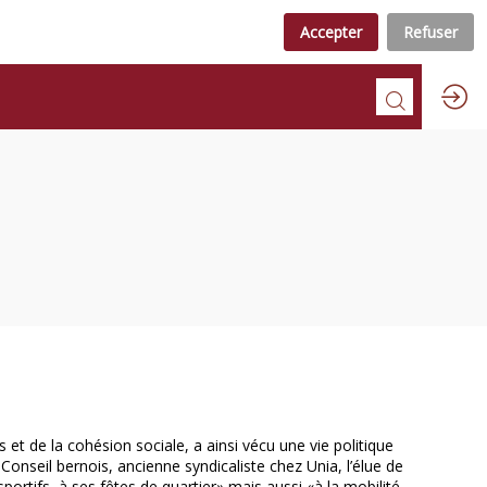
Accepter
Refuser
 et de la cohésion sociale, a ainsi vécu une vie politique
onseil bernois, ancienne syndicaliste chez Unia, l’élue de
sportifs, à ses fêtes de quartier» mais aussi «à la mobilité