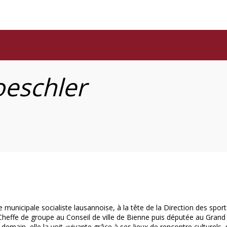
eschler
municipale socialiste lausannoise, à la tête de la Direction des sports
Cheffe de groupe au Conseil de ville de Bienne puis députée au Grand C
demain, elle la voit «vivante grâce à ses lieux de rencontre culturels, 