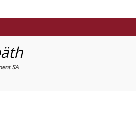
äth
ent SA