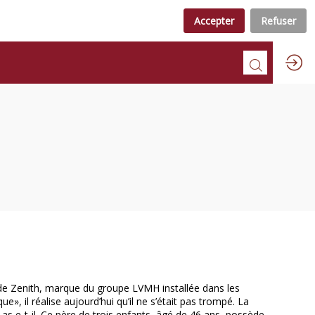
Accepter
Refuser
de Zenith, marque du groupe LVMH installée dans les
», il réalise aujourd’hui qu’il ne s’était pas trompé. La
as e-t-il. Ce père de trois enfants, âgé de 46 ans, possède