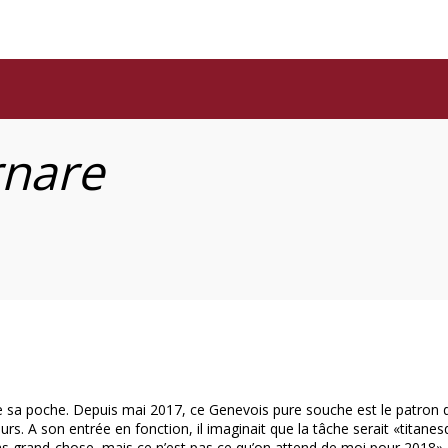
rnare
e sa poche. Depuis mai 2017, ce Genevois pure souche est le patron 
. A son entrée en fonction, il imaginait que la tâche serait «titanesque
as grand-chose, mais ce n’est pas ce qu’on attend de moi pour 2018», 