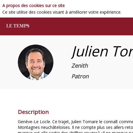
A propos des cookies sur ce site
Ce site utilise des cookies visant à améliorer votre expérience.
Julien
To
JT
Zenith
Patron
Description
Genève-Le Locle. Ce trajet, Julien Tornare le connaît comm
Montagnes neuchâteloises. Il ne compte plus ses allers-retours
marque est-elle sortie des chiffres rouges? «Il ne manque p