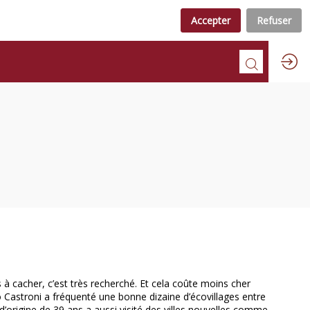
Accepter
Refuser
s à cacher, c’est très recherché. Et cela coûte moins cher
 Castroni a fréquenté une bonne dizaine d’écovillages entre
 d’origine de 39 ans a aussi visité des villes nouvelles comme