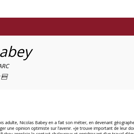
abey
 ARC
r 
 fois adulte, Nicolas Babey en a fait son métier, en devenant géograp
r une opinion optimiste sur l’avenir. «Je trouve important de leur donn
abey apprécie le contact chaleureux et enrichissant d’un travail d’équip