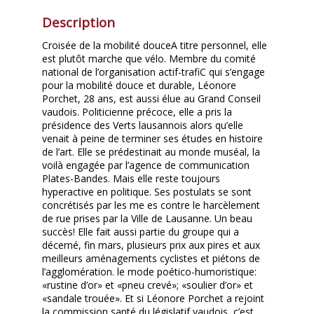
Description
Croisée de la mobilité douceA titre personnel, elle
est plutôt marche que vélo. Membre du comité
national de l’organisation actif-trafiC qui s’engage
pour la mobilité douce et durable, Léonore
Porchet, 28 ans, est aussi élue au Grand Conseil
vaudois. Politicienne précoce, elle a pris la
présidence des Verts lausannois alors qu’elle
venait à peine de terminer ses études en histoire
de l’art. Elle se prédestinait au monde muséal, la
voilà engagée par l’agence de communication
Plates-Bandes. Mais elle reste toujours
hyperactive en politique. Ses postulats se sont
concrétisés par les me es contre le harcèlement
de rue prises par la Ville de Lausanne. Un beau
succès! Elle fait aussi partie du groupe qui a
décerné, fin mars, plusieurs prix aux pires et aux
meilleurs aménagements cyclistes et piétons de
l’agglomération. le mode poético-humoristique:
«rustine d’or» et «pneu crevé»; «soulier d’or» et
«sandale trouée». Et si Léonore Porchet a rejoint
la commission santé du législatif vaudois, c’est