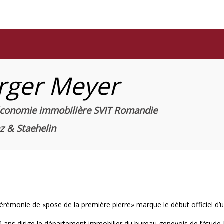
rger Meyer
’économie immobilière SVIT Romandie
z & Staehelin
 cérémonie de «pose de la première pierre» marque le début officiel d’u
4 ans dirige le département immobilier du bureau genevois de l’étude 