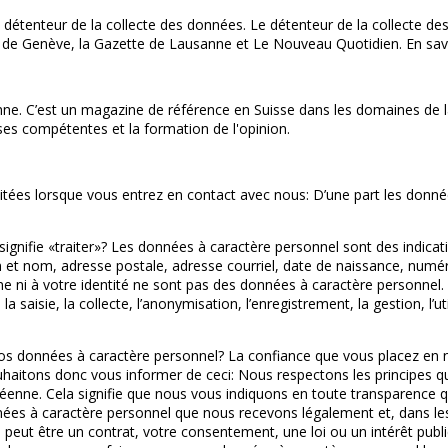
détenteur de la collecte des données. Le détenteur de la collecte 
l de Genève, la Gazette de Lausanne et Le Nouveau Quotidien. En savo
. C’est un magazine de référence en Suisse dans les domaines de la po
lyses compétentes et la formation de l'opinion.
aitées lorsque vous entrez en contact avec nous: D’une part les donné
signifie «traiter»? Les données à caractère personnel sont des indica
m et nom, adresse postale, adresse courriel, date de naissance, numéro
e ni à votre identité ne sont pas des données à caractère personnel
saisie, la collecte, l’anonymisation, l’enregistrement, la gestion, l’ut
vos données à caractère personnel? La confiance que vous placez en 
haitons donc vous informer de ceci: Nous respectons les principes qui
opéenne. Cela signifie que nous vous indiquons en toute transparence
nnées à caractère personnel que nous recevons légalement et, dans les 
ue peut être un contrat, votre consentement, une loi ou un intérêt pub