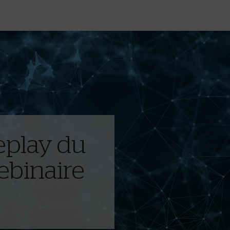
eplay du
ebinaire