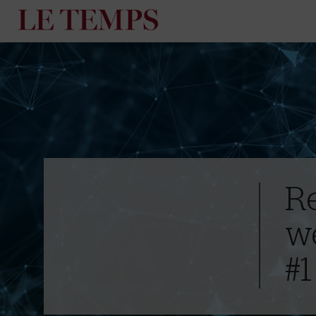
R
w
#1