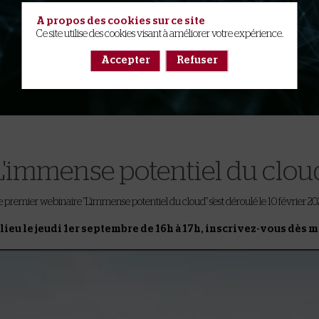
A propos des cookies sur ce site
Ce site utilise des cookies visant à améliorer votre expérience.
Accepter
Refuser
L'immense potentiel du clou
Le premier webinaire "L'immense potentiel du cloud" s'est déroulé le 10 février 20
lieu le jeudi 1er septembre de 16h à 17h, inscrivez-vous dès m