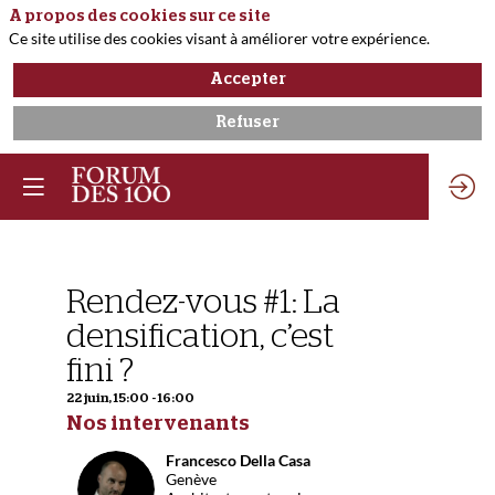
A propos des cookies sur ce site
Ce site utilise des cookies visant à améliorer votre expérience.
Accepter
Refuser
Vous devez être inscr
et connecté pour
accéder à cette
fonctionnalité
Inscrivez-vous
Déjà inscrit ?
Rendez-vous #1: La
Connectez-vous pou
Descr
densification, c’est
personnaliser votr
Gratte-
expérience !​
fini ?
ciel,
Connectez-
nouveaux
22 juin
,
15:00
-
16:00
vous
quartiers,
Nos intervenants
développ
de
Francesco
Della Casa
l’offre
FDC
Genève