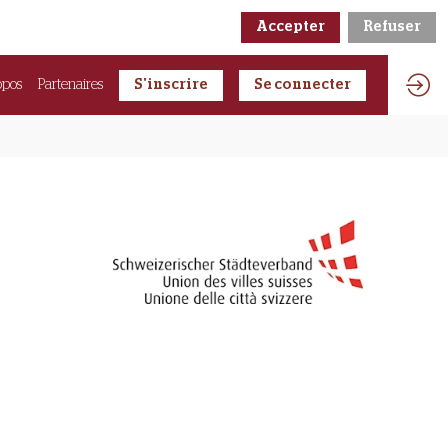
Accepter
Refuser
opos
Partenaires
S'inscrire
Se connecter