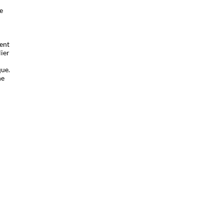
e
ment
lier
que.
ne