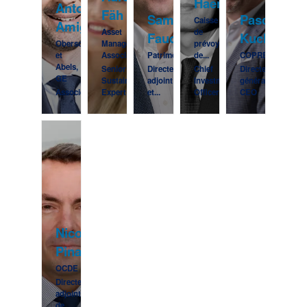
Haenni
Antoine
Fäh
Samuel
Pascal
Caisse
Amiguet
Asset
de
Fauche
Kuchen
Oberson
Management
prévoyance
et
Association...
Patrimonia
de...
COPRÉ
Abels,
Senior
Directeur
Chief
Directeur
GE
Sustainability
adjoint
Investment
général,
Associé
Expert
et...
Officer
CEO
Nicolas
Pinaud
OCDE
Directeur
adjoint
de