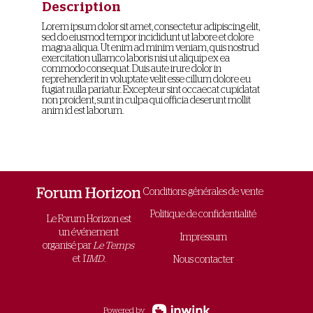
Description
Lorem ipsum dolor sit amet, consectetur adipiscing elit,
sed do eiusmod tempor incididunt ut labore et dolore
magna aliqua. Ut enim ad minim veniam, quis nostrud
exercitation ullamco laboris nisi ut aliquip ex ea
commodo consequat. Duis aute irure dolor in
reprehenderit in voluptate velit esse cillum dolore eu
fugiat nulla pariatur. Excepteur sint occaecat cupidatat
non proident, sunt in culpa qui officia deserunt mollit
anim id est laborum.
Conditions générales de vente
Politique de confidentialité
Le Forum Horizon est
un événement
Impressum
organisé par
Le Temps
et l'
IMD
.
Nous contacter
Powered by