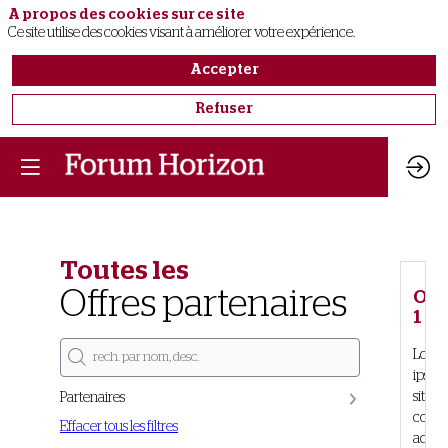
A propos des cookies sur ce site
Ce site utilise des cookies visant à améliorer votre expérience.
Accepter
Refuser
Toutes les
Offres partenaires
Off
1
Lore
ipsum
sit am
Partenaires
conse
Effacer tous les filtres
adipi