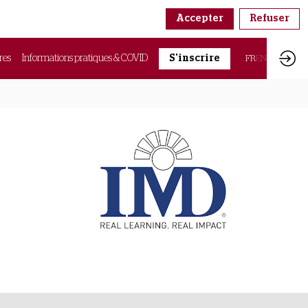
Accepter
Refuser
res
Informations pratiques & COVID
S'inscrire
FR
EN