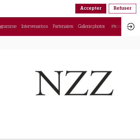
Accepter
Refuser
ogramme
Intervenant.e.s
Partenaires
Gallerie photos
FR
EN