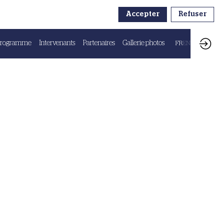
Accepter
Refuser
Programme
Intervenants
Partenaires
Gallerie photos
FR
EN