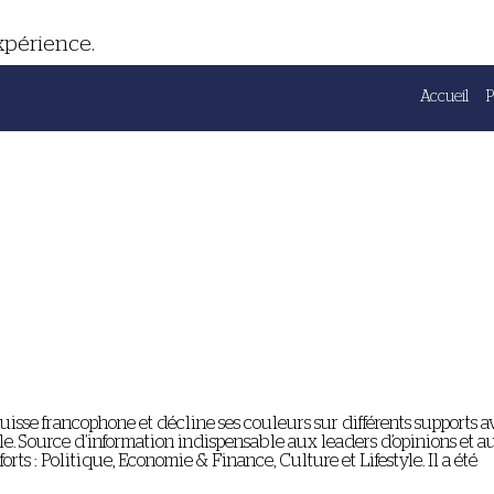
expérience.
Accueil
uisse francophone et décline ses couleurs sur différents supports a
e. Source d’information indispensable aux leaders d’opinions et a
rts : Politique, Economie & Finance, Culture et Lifestyle. Il a été