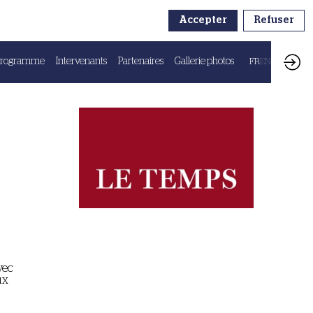
Accepter
Refuser
Programme
Intervenants
Partenaires
Gallerie photos
FR
EN
vec
ux