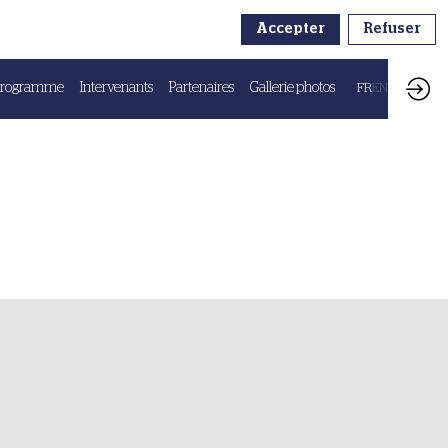
Accepter
Refuser
Programme
Intervenants
Partenaires
Gallerie photos
FR
EN