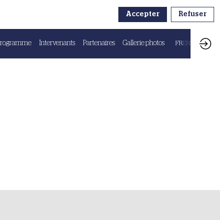
Accepter
Refuser
Programme
Intervenants
Partenaires
Gallerie photos
FR
EN