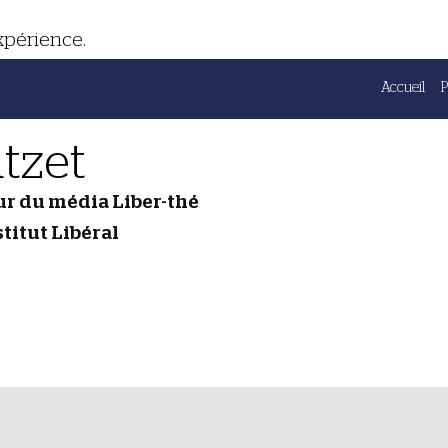
expérience.
Accueil
tzet
ur du média Liber-thé
stitut Libéral