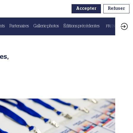
Accepter
Refuser
nts
Partenaires
Gallerie photos
Éditions précédentes
FR
EN
es,