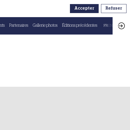
Accepter
Refuser
nts
Partenaires
Gallerie photos
Éditions précédentes
FR
EN