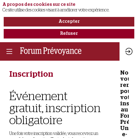
A propos des cookies sur ce site
Ce site utilise des cookies visant à améliorer votre expérience.
Accepter
Refuser
Nous
Inscription
vous
remer
pour
Événement
votre
inscr
gratuit, inscription
au
Foru
obligatoire
Prévo
Un
Une fois votre inscription validée, vous recevrez un
e-