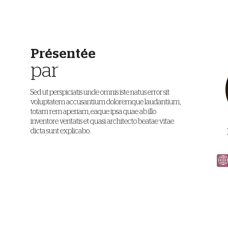
Présentée
par
Sed ut perspiciatis unde omnis iste natus error sit
voluptatem accusantium doloremque laudantium,
totam rem aperiam, eaque ipsa quae ab illo
inventore veritatis et quasi architecto beatae vitae
dicta sunt explicabo.