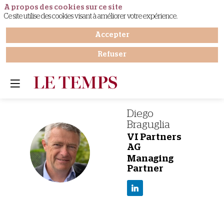
A propos des cookies sur ce site
Ce site utilise des cookies visant à améliorer votre expérience.
Accepter
Refuser
Diego
Braguglia
VI Partners
AG
DB
Managing
Partner