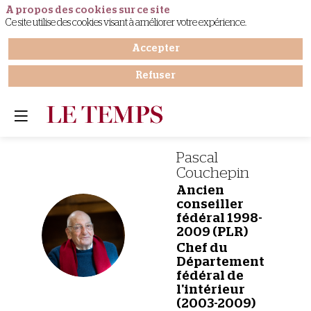
A propos des cookies sur ce site
Ce site utilise des cookies visant à améliorer votre expérience.
Accepter
Refuser
Pascal
Couchepin
Ancien
conseiller
fédéral 1998-
PC
2009 (PLR)
Chef du
Département
fédéral de
l'intérieur
(2003-2009)