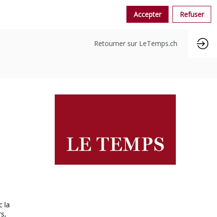
Accepter
Refuser
Retourner sur LeTemps.ch
c la
s,