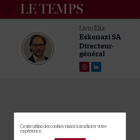
Livio
Elia
Eskenazi SA
Directeur-
LE
général
A propos des cookies sur ce site
Ce site utilise des cookies visant à améliorer votre
expérience.