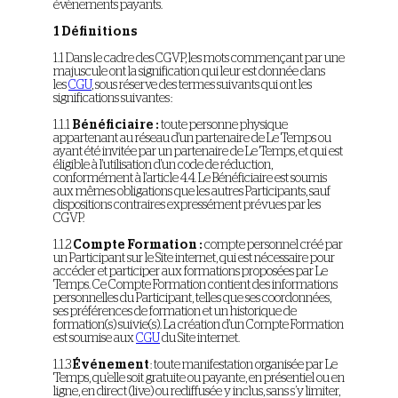
évènements payants.
1 Définitions
1.1 Dans le cadre des CGVP, les mots commençant par une
majuscule ont la signification qui leur est donnée dans
les
CGU
, sous réserve des termes suivants qui ont les
significations suivantes :
1.1.1
Bénéficiaire :
toute personne physique
appartenant au réseau d'un partenaire de Le Temps ou
ayant été invitée par un partenaire de Le Temps, et qui est
éligible à l'utilisation d'un code de réduction,
conformément à l'article 4.4. Le Bénéficiaire est soumis
aux mêmes obligations que les autres Participants, sauf
dispositions contraires expressément prévues par les
CGVP.
1.1.2
Compte Formation :
compte personnel créé par
un Participant sur le Site internet, qui est nécessaire pour
accéder et participer aux formations proposées par Le
Temps. Ce Compte Formation contient des informations
personnelles du Participant, telles que ses coordonnées,
ses préférences de formation et un historique de
formation(s) suivie(s). La création d'un Compte Formation
est soumise aux
CGU
du Site internet.
1.1.3
Événement
: toute manifestation organisée par Le
Temps, qu’elle soit gratuite ou payante, en présentiel ou en
ligne, en direct (live) ou rediffusée y inclus, sans s’y limiter,