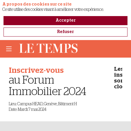
A propos des cookies sur ce site
Ce site utilise des cookies visant à améliorer votre expérience.
Accepter
Refuser
Les
Inscrivez-vous
inscr
au Forum
sont
closes
Immobilier 2024
Lieu: Campus HEAD, Genève, Bâtiment H
Date: Mardi 7 mai 2024