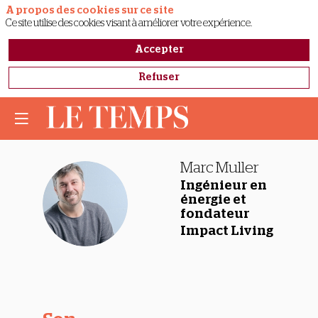
A propos des cookies sur ce site
Ce site utilise des cookies visant à améliorer votre expérience.
Accepter
Refuser
Marc
Muller
Ingénieur en
MM
énergie et
fondateur
Impact Living