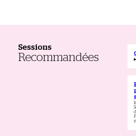
Sessions
Recommandées
I
S
d
P
m