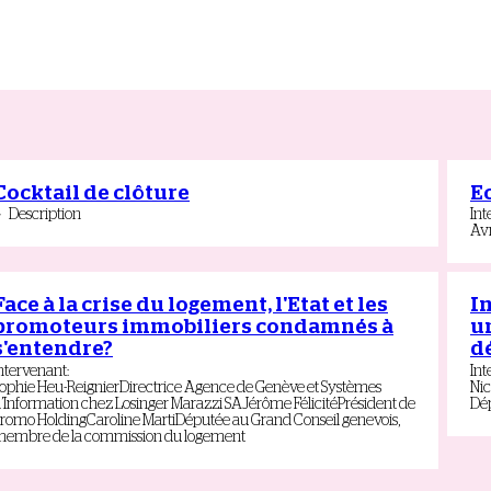
Cocktail de clôture
E
Description
Int
Av
Face à la crise du logement, l'Etat et les
In
promoteurs immobiliers condamnés à
u
s'entendre?
d
ntervenant
:
Int
ophie
Heu-Reignier
Directrice Agence de Genève et Systèmes
Nic
’Information chez Losinger Marazzi SA
Jérôme
Félicité
Président de
Dép
romo Holding
Caroline
Marti
Députée au Grand Conseil genevois,
embre de la commission du logement