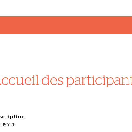
ccueil des participan
scription
6h15 à 17h