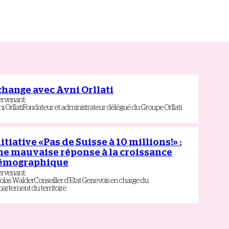
change avec Avni Orllati
ervenant
:
ni
Orllati
Fondateur et administrateur délégué du Groupe Orllati
itiative «Pas de Suisse à 10 millions!» :
ne mauvaise réponse à la croissance
émographique
ervenant
:
olas
Walder
Conseiller d’Etat Genevois en charge du
artement du territoire