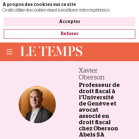
A propos des cookies sur ce site
Ce site utilise des cookies visant à améliorer votre expérience.
Accepter
Refuser
Xavier
Oberson
Professeur de
droit fiscal à
l'Université
XO
de Genève et
avocat
associé en
droit fiscal
chez Oberson
Abels SA