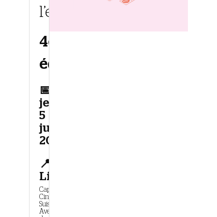
l’étroit
4e
édition
📅
jeudi
5
juin
2025
📍
Lieu
Capitole
Cinémathèque
Suisse
Avenue