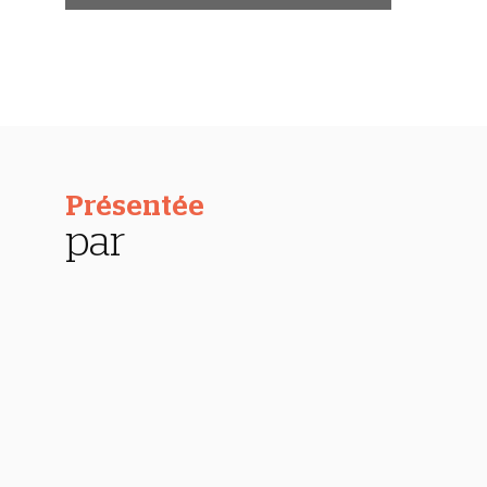
Présentée
par
Valèr
Gognia
Le Temps
Journalist