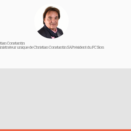
CC
tian
Constantin
nistrateur unique de Christian Constantin SA
Président du FC Sion