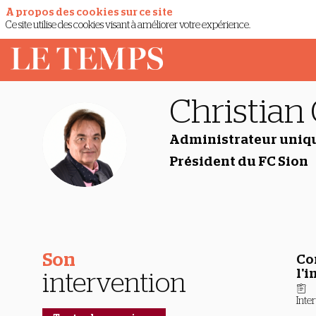
A propos des cookies sur ce site
Ce site utilise des cookies visant à améliorer votre expérience.
Christian
Administrateur uniqu
CC
Président du FC Sion
Son
Co
l'
intervention
Inte