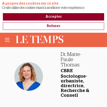
A propos des cookies sur ce site
Ce site utilise des cookies visant à améliorer votre expérience.
Accepter
Refuser
Dr. Marie-
Paule
Thomas
CBRE
DMT
Sociologue-
urbaniste,
directrice,
Recherche &
Conseil