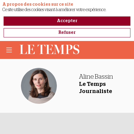
A propos des cookies sur ce site
Ce site utilise des cookies visant à améliorer votre expérience.
Accepter
Refuser
Aline
Bassin
AB
Le Temps
Journaliste