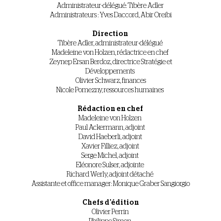
Administrateur-délégué: Tibère Adler
Administrateurs : Yves Daccord, Abir Oreibi
Direction
Tibère Adler, administrateur-délégué
Madeleine von Holzen, rédactrice en chef
Zeynep Ersan Berdoz, directrice Stratégie et
Développements
Olivier Schwarz, finances
Nicole Pomezny, ressources humaines
Rédaction en chef
Madeleine von Holzen
Paul Ackermann, adjoint
David Haeberli, adjoint
Xavier Filliez, adjoint
Serge Michel, adjoint
Eléonore Sulser, adjointe
Richard Werly, adjoint détaché
Assistante et office manager: Monique Graber Sangiorgio
Chefs d'édition
Olivier Perrin