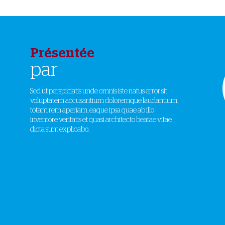
Présentée
par
Sed ut perspiciatis unde omnis iste natus error sit
voluptatem accusantium doloremque laudantium,
totam rem aperiam, eaque ipsa quae ab illo
inventore veritatis et quasi architecto beatae vitae
dicta sunt explicabo.