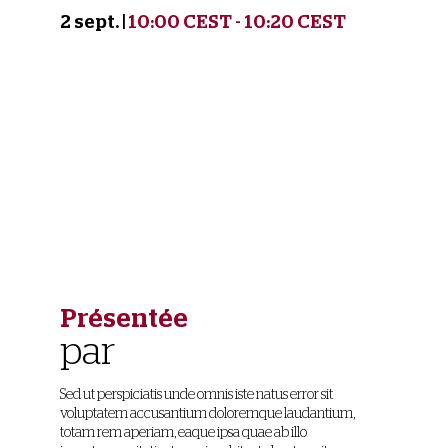
2 sept.
|
10:00 CEST
-
10:20 CEST
Description
Keynote
speech
Présentée
par
Sed ut perspiciatis unde omnis iste natus error sit
voluptatem accusantium doloremque laudantium,
totam rem aperiam, eaque ipsa quae ab illo