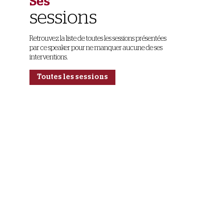
Ses
sessions
Retrouvez la liste de toutes les sessions présentées
par ce speaker pour ne manquer aucune de ses
interventions.
Toutes les sessions
D