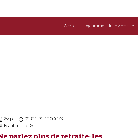
Accueil
Programme
Intervenant.e.s
2 sept.
09:30 CEST
-
10:00 CEST
Beaulieu, salle 35
Ne parlez plus de retraite: les