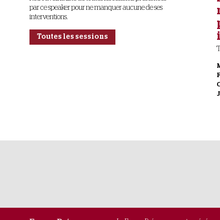
par ce speaker pour ne manquer aucune de ses
interventions.
Toutes les sessions
T