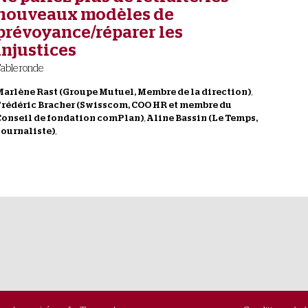
nouveaux modèles de
prévoyance/réparer les
injustices
able ronde
Marlène
Rast
(
Groupe Mutuel
,
Membre de la direction
)
Frédéric
Bracher
(
Swisscom
,
COO HR et membre du
Conseil de fondation comPlan
)
Aline
Bassin
(
Le Temps
,
Journaliste
)