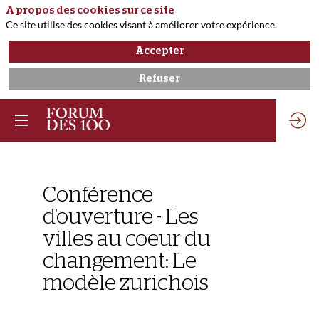
A propos des cookies sur ce site
Ce site utilise des cookies visant à améliorer votre expérience.
Accepter
Refuser
Vous devez être inscr
et connecté pour
accéder à cette
fonctionnalité
Inscrivez-vous
Conférence
Déjà inscrit ?
Connectez-vous po
d'ouverture - Les
personnaliser votr
expérience !​
villes au coeur du
Connectez-
changement: Le
vous
modèle zurichois