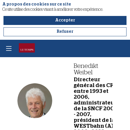
A propos des cookies sur ce site
Ce site utilise des cookies visant à améliorer votre expérience.
Accepter
Refuser
Benedikt
Weibel
Directeur
général des CFF
entre 1993 et
2006,
BW
administrateur
de la SNCF 2003
- 2007,
président de la
WESTbahn (A)