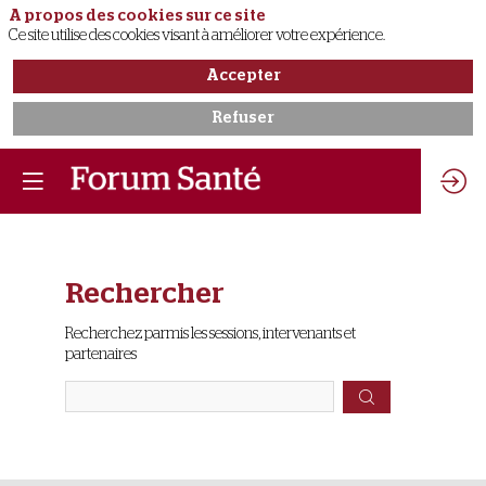
A propos des cookies sur ce site
Ce site utilise des cookies visant à améliorer votre expérience.
Accepter
Refuser
Rechercher
Prép
Recherchez parmis les sessions, intervenants et
des
partenaires
donné