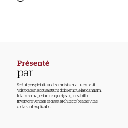
Présenté
par
Sed ut perspiciatis unde omnis iste natus error sit
voluptatem accusantium doloremque laudantium,
totam rem aperiam, eaque ipsa quae ab illo
Sylvi
inventore veritatis et quasi architecto beatae vitae
Logea
dicta sunt explicabo.
Le Temps
Journalist