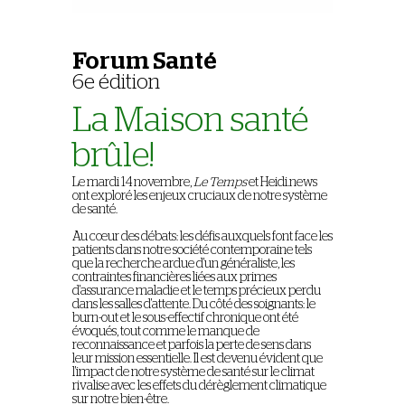
Forum Santé
6e édition
La Maison santé
brûle!
Le mardi 14 novembre,
Le Temps
et Heidi.news
ont exploré les enjeux cruciaux de notre système
de santé.
Au cœur des débats: les défis auxquels font face les
patients dans notre société contemporaine tels
que la recherche ardue d'un généraliste, les
contraintes financières liées aux primes
d'assurance maladie et le temps précieux perdu
dans les salles d'attente. Du côté des soignants: le
burn-out et le sous-effectif chronique ont été
évoqués, tout comme le manque de
reconnaissance et parfois la perte de sens dans
leur mission essentielle. Il est devenu évident que
l'impact de notre système de santé sur le climat
rivalise avec les effets du dérèglement climatique
sur notre bien-être.