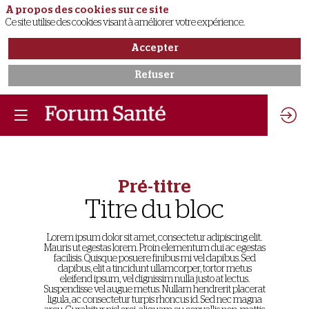
A propos des cookies sur ce site
Ce site utilise des cookies visant à améliorer votre expérience.
Accepter
Refuser
Pré-titre
Titre du bloc
Lorem ipsum dolor sit amet, consectetur adipiscing elit.
Mauris ut egestas lorem. Proin elementum dui ac egestas
facilisis. Quisque posuere finibus mi vel dapibus. Sed
dapibus, elit a tincidunt ullamcorper, tortor metus
eleifend ipsum, vel dignissim nulla justo at lectus.
Suspendisse vel augue metus. Nullam hendrerit placerat
ligula, ac consectetur turpis rhoncus id. Sed nec magna