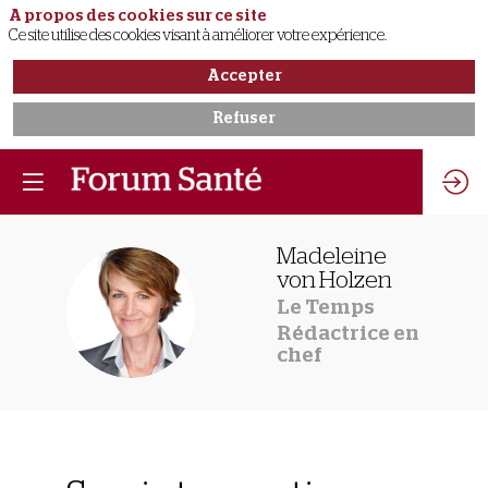
A propos des cookies sur ce site
Ce site utilise des cookies visant à améliorer votre expérience.
Accepter
Refuser
Madeleine
von Holzen
MVH
Le Temps
Rédactrice en
chef